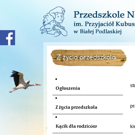
Z życia przedszkola
1
st
Ogłoszenia
Pr
pr
Z życia przedszkola
D
Kącik dla rodziców
ki