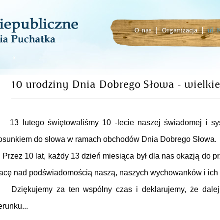
O nas
|
Organizacja
|
ul.
10 urodziny Dnia Dobrego Słowa - wielki
3 lutego świętowaliśmy 10 -lecie naszej świadomej i sys
osunkiem do słowa w ramach obchodów Dnia Dobrego Słowa.
zez 10 lat, każdy 13 dzień miesiąca był dla nas okazją do p
acę nad podświadomością naszą, naszych wychowanków i ich 
ziękujemy za ten wspólny czas i deklarujemy, że dalej
erunku...