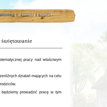
 Kolejowa
|
ul. Łomaska
|
Kontakt
e świętowanie
tematycznej pracy nad właściwym
rzeróźnych działań mających na celu
rodziców.
 będziemy prowadzić pracę w tym