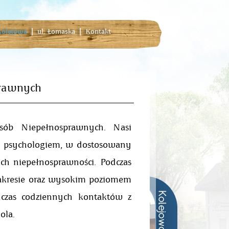
 Kolejowa
|
ul. Łomaska
|
Kontakt
rawnych
ób Niepełnosprawnych. Nasi
 i psychologiem, w dostosowany
ych niepełnosprawności. Podczas
zakresie oraz wysokim poziomem
czas codziennych kontaktów z
ola.