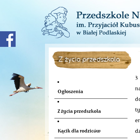
Z życia przedszkola
3
n
Ogłoszenia
d
t
Z życia przedszkola
e
dz
Kącik dla rodziców