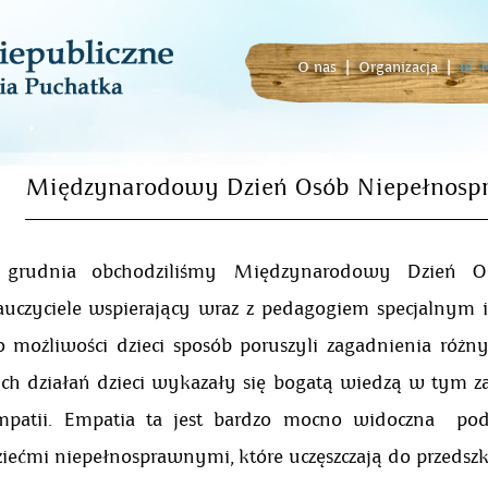
O nas
|
Organizacja
|
ul.
Międzynarodowy Dzień Osób Niepełnosp
 grudnia obchodziliśmy Międzynarodowy Dzień Os
auczyciele wspierający wraz z pedagogiem specjalnym
o możliwości dzieci sposób poruszyli zagadnienia różn
ych działań dzieci wykazały się bogatą wiedzą w tym 
mpatii. Empatia ta jest bardzo mocno widoczna pod
iećmi niepełnosprawnymi, które uczęszczają do przedszk