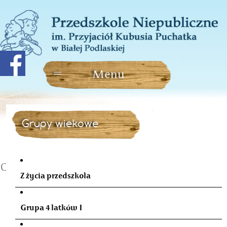
Grupy wiekowe
Czytający rodzic we wrześniu
Z życia przedszkola
Grupa 4 latków I