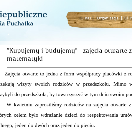
O nas
|
Organizacja
|
ul.
"Kupujemy i budujemy" - zajęcia otwarte z 
matematyki
jęcia otwarte to jedna z form współpracy placówki z rod
czekują wizyty swoich rodziców w przedszkolu. Mimo wi
zybyli do przedszkola, by towarzyszyć w tym dniu swoim po
 kwietniu zaprosiliśmy rodziców na zajęcia otwarte z z
tórych celem było wdrażanie dzieci do respektowania umó
dnego, jeden do dwóch oraz jeden do pięciu.