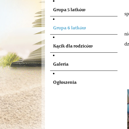
Z
Grupa 5 latków
sp
R
Grupa 6 latków
n
dz
Kącik dla rodziców
Po
Galeria
Ogłoszenia