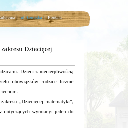
 Kolejowa
|
ul. Łomaska
|
Kontakt
zakresu Dziecięcej
zicami. Dzieci z niecierpliwością
elu obowiązków rodzice licznie
ciechom.
akresu „Dziecięcej matematyki”,
w dotyczących wymiany: jeden do