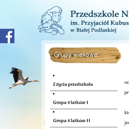
Grupy wiekowe
Za
o
Z życia przedszkola
pr
W
Grupa 4 latków I
k
Grupa 4 latków II
je