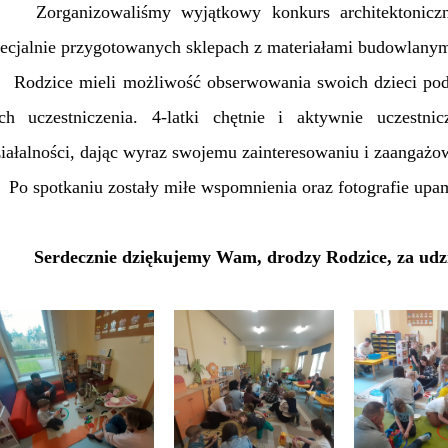
organizowaliśmy wyjątkowy konkurs architektoniczn
ecjalnie przygotowanych sklepach z materiałami budowlanymi
odzice mieli możliwość obserwowania swoich dzieci podcz
ich uczestniczenia. 4-latki chętnie i aktywnie uczest
iałalności, dając wyraz swojemu zainteresowaniu i zaangażo
 spotkaniu zostały miłe wspomnienia oraz fotografie upam
Serdecznie dziękujemy Wam, drodzy Rodzice, za udzi