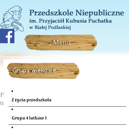
Grupy wiekowe
Przyjaciele Zippiego -
Z życia przedszkola
wspólne świętowanie
Grupa 4 latków I