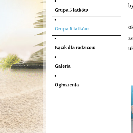
b
Grupa 5 latków
C
o
Grupa 6 latków
z
Kącik dla rodziców
u
Galeria
Ogłoszenia