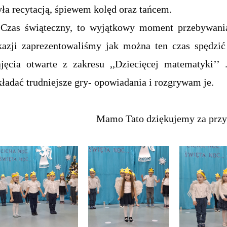
yła recytacją, śpiewem kolęd oraz tańcem.
zas świąteczny, to wyjątkowy moment przebywania 
kazji zaprezentowaliśmy jak można ten czas spędzi
ajęcia otwarte z zakresu ,,Dziecięcej matematyki’’ 
kładać trudniejsze gry- opowiadania i rozgrywam je.
Mamo Tato d
ziękujemy za przy