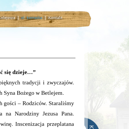
 Kolejowa
|
ul. Łomaska
|
Kontakt
ć się dzieje…”
ęknych tradycji i zwyczajów.
ch Syna Bożego w Betlejem.
 gości – Rodziców. Staraliśmy
ia na Narodziny Jezusa Pana.
inę. Inscenizacja przeplatana