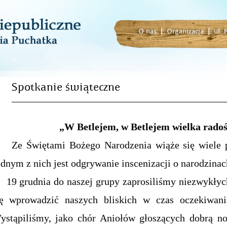
O nas
|
Organizacja
|
ul.
Spotkanie świąteczne
„W Betlejem, w Betlejem wielka radoś
e Świętami Bożego Narodzenia wiąże się wiele pi
ednym z nich jest odgrywanie inscenizacji o narodzina
9 grudnia do naszej grupy zaprosiliśmy niezwykłych
ię wprowadzić naszych bliskich w czas oczekiwan
ystąpiliśmy, jako chór Aniołów głoszących dobrą now