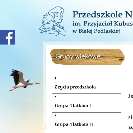
Grupy wiekowe
Z
Z życia przedszkola
J
Grupa 4 latków I
1
s
Grupa 4 latków II
W