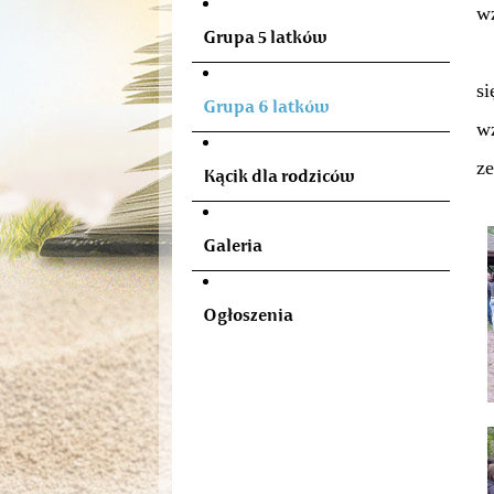
wz
Grupa 5 latków
Ro
s
Grupa 6 latków
wz
ze
Kącik dla rodziców
Galeria
Ogłoszenia