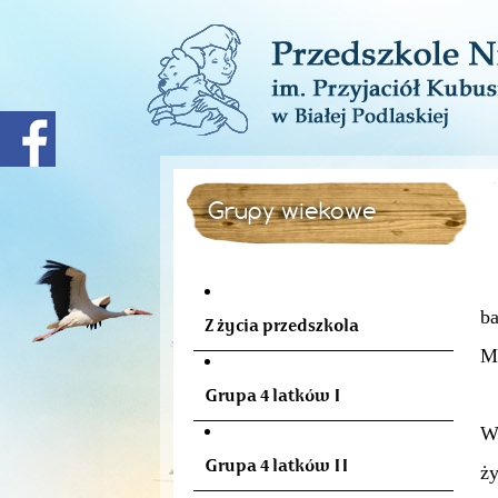
Grupy wiekowe
S
ba
Z życia przedszkola
Ma
D
Grupa 4 latków I
W
Grupa 4 latków II
ż