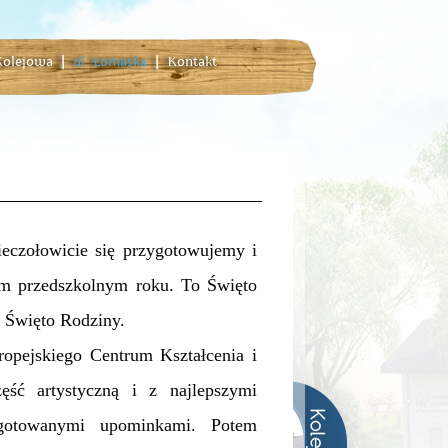
 Kolejowa
|
ul. Łomaska
|
Kontakt
czołowicie się przygotowujemy i
ym przedszkolnym roku. To Święto
w Święto Rodziny.
ejskiego Centrum Kształcenia i
ść artystyczną i z najlepszymi
ygotowanymi upominkami. Potem