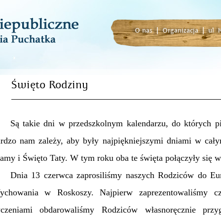
O nas
|
Organizacja
|
ul.
Święto Rodziny
ą takie dni w przedszkolnym kalendarzu, do których pie
rdzo nam zależy, aby były najpiękniejszymi dniami w cał
my i Święto Taty. W tym roku oba te święta połączyły się 
nia 13 czerwca zaprosiliśmy naszych Rodziców do Europ
ychowania w Roskoszy. Najpierw zaprezentowaliśmy czę
yczeniami obdarowaliśmy Rodziców własnoręcznie prz