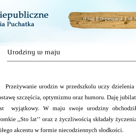
O nas
|
Organizacja
|
ul.
Urodziny w maju
rzeżywanie urodzin w przedszkolu uczy dzielenia s
ostawę szczęścia, optymizmu oraz humoru. Daję jubilato
est wyjątkowy. W maju swoje urodziny obchodziła
omkie ,,Sto lat’’ oraz z życzliwością składały życzeni
iłego akcentu w formie niecodziennych słodkości.