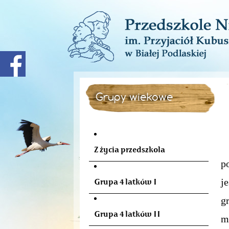
Grupy wiekowe
P
Z życia przedszkola
p
j
Grupa 4 latków I
gr
Grupa 4 latków II
m