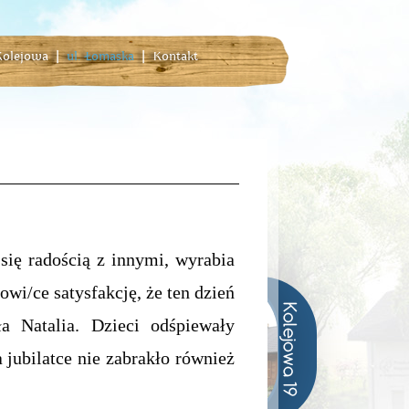
 Kolejowa
|
ul. Łomaska
|
Kontakt
ię radością z innymi, wyrabia
wi/ce satysfakcję, że ten dzień
 Natalia. Dzieci odśpiewały
a jubilatce nie zabrakło również