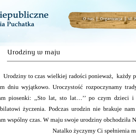
O nas
|
Organizacja
|
ul.
Urodziny w maju
rodziny to czas wielkiej radości ponieważ, każdy p
ym dniu wyjątkowo. Uroczystość rozpoczynamy trady
am piosenki: ,,Sto lat, sto lat…’’ po czym dzieci i
ubilatowi życzenia. Podczas urodzin nie brakuje nam 
am wspólny czas. W maju swoje urodziny obchodziła Na
Natalko życzymy Ci spełnienia 