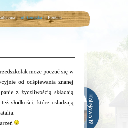
 Kolejowa
|
ul. Łomaska
|
Kontakt
rzedszkolak może poczuć się w
cyjnie od odśpiewania znanej
 panie z życzliwością składają
też słodkości, które osładzają
talia.
marzeń