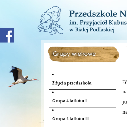
Grupy wiekowe
U
t
Z życia przedszkola
n
Grupa 4 latków I
j
n
Grupa 4 latków II