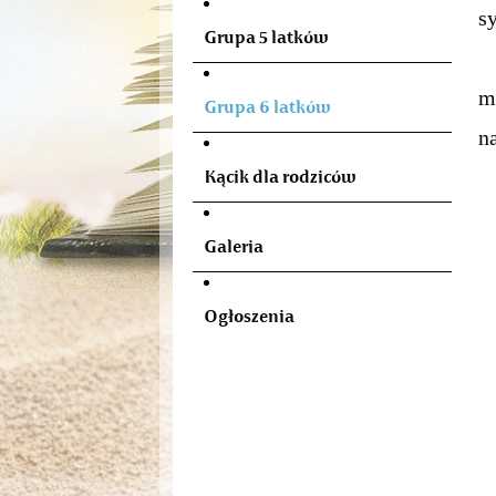
s
Grupa 5 latków
R
m
Grupa 6 latków
n
W
Kącik dla rodziców
Galeria
Ogłoszenia