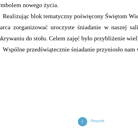
ymbolem nowego życia.
ealizując blok tematyczny poświęcony Świętom Wie
arca zorganizować uroczyste śniadanie w naszej sal
akrywaniu do stołu. Celem zajęć było przybliżenie wiel
spólne przedświątecznie śniadanie przyniosło nam wi
Powrót