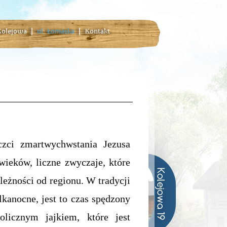
 Kolejowa
|
ul. Łomaska
|
Kontakt
i zmartwychwstania Jezusa
ieków, liczne zwyczaje, które
leżności od regionu. W tradycji
kanocne, jest to czas spędzony
licznym jajkiem, które jest