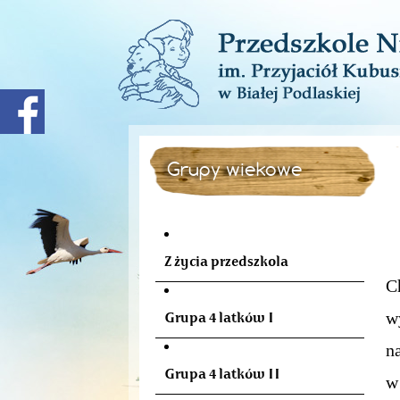
Grupy wiekowe
W
Z życia przedszkola
C
w
Grupa 4 latków I
n
Grupa 4 latków II
w