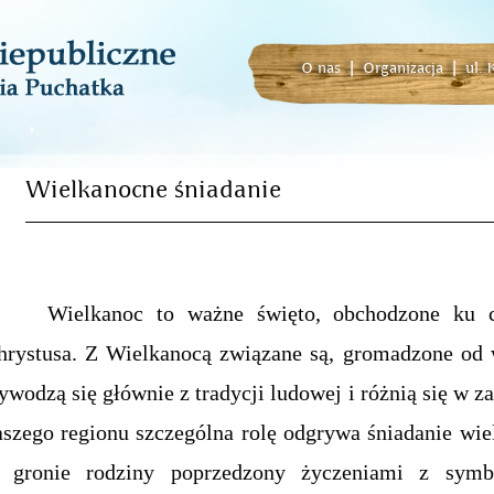
O nas
|
Organizacja
|
ul.
Wielkanocne śniadanie
ielkanoc to ważne święto, obchodzone ku czc
hrystusa. Z Wielkanocą związane są, gromadzone od w
ywodzą się głównie z tradycji ludowej i różnią się w za
aszego regionu szczególna rolę odgrywa śniadanie wiel
 gronie rodziny poprzedzony życzeniami z symbo