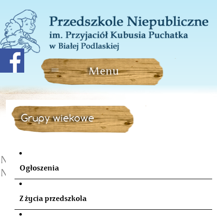
Grupy wiekowe
Narodowe Święto
Ogłoszenia
Niepodległości
Z życia przedszkola