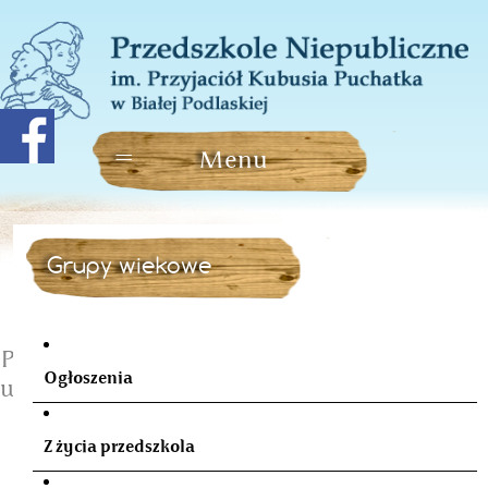
Grupy wiekowe
Przy wigilijnym stole
Ogłoszenia
według tradycji polskiej
Z życia przedszkola