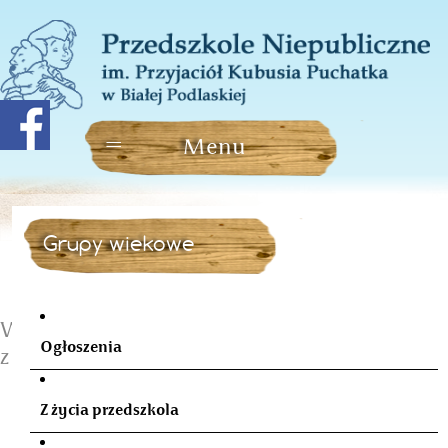
Grupy wiekowe
W oczekiwaniu na spotkanie
Ogłoszenia
z Mikołajem
Z życia przedszkola