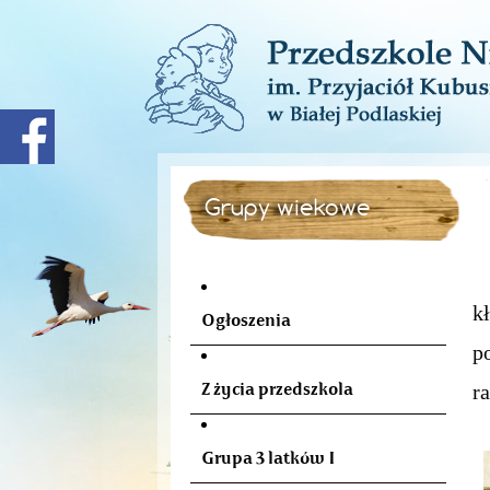
Grupy wiekowe
k
Ogłoszenia
p
Z życia przedszkola
ra
Grupa 3 latków I