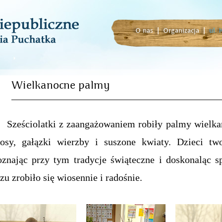
O nas
|
Organizacja
|
ul.
Wielkanocne palmy
Sześciolatki z zaangażowaniem robiły palmy wielka
łosy, gałązki wierzby i suszone kwiaty. Dzieci tw
oznając przy tym tradycje świąteczne i doskonaląc 
zu zrobiło się wiosennie i radośnie.