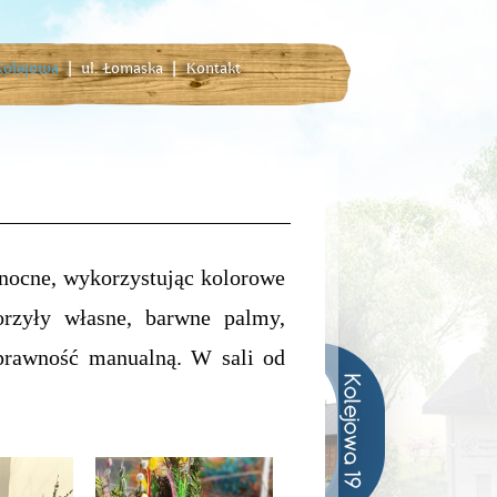
 Kolejowa
|
ul. Łomaska
|
Kontakt
nocne, wykorzystując kolorowe
orzyły własne, barwne palmy,
sprawność manualną. W sali od